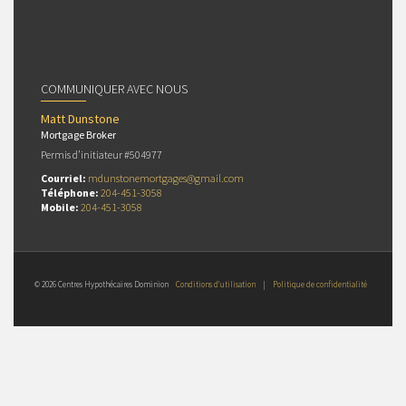
COMMUNIQUER AVEC NOUS
Matt Dunstone
Mortgage Broker
Permis d’initiateur #504977
Courriel:
mdunstonemortgages@gmail.com
Téléphone:
204-451-3058
Mobile:
204-451-3058
© 2026 Centres Hypothécaires Dominion
Conditions d’utilisation
|
Politique de confidentialité