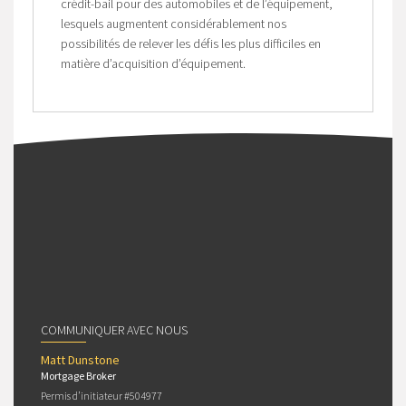
crédit-bail pour des automobiles et de l’équipement,
lesquels augmentent considérablement nos
possibilités de relever les défis les plus difficiles en
matière d’acquisition d’équipement.
COMMUNIQUER AVEC NOUS
Matt Dunstone
Mortgage Broker
Permis d’initiateur #504977