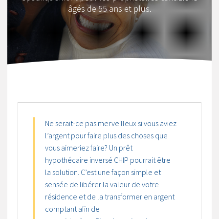
âgés de 55 ans et plus.
Ne serait-ce pas merveilleux si vous aviez
l’argent pour faire plus des choses que
vous aimeriez faire? Un prêt
hypothécaire inversé CHIP pourrait être
la solution. C’est une façon simple et
sensée de libérer la valeur de votre
résidence et de la transformer en argent
comptant afin de