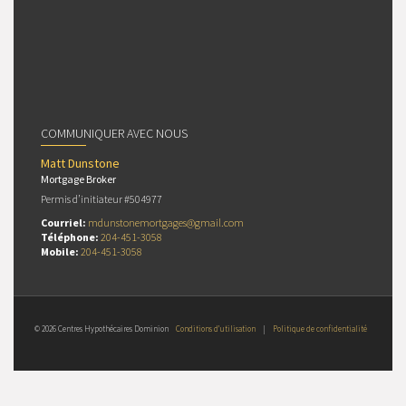
COMMUNIQUER AVEC NOUS
Matt Dunstone
Mortgage Broker
Permis d’initiateur #504977
Courriel:
mdunstonemortgages@gmail.com
Téléphone:
204-451-3058
Mobile:
204-451-3058
© 2026 Centres Hypothécaires Dominion
Conditions d’utilisation
|
Politique de confidentialité