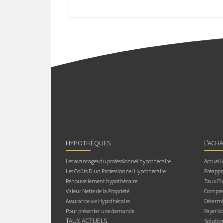
HYPOTHÈQUES
L’ACH
Les avantages du professionnel hypothécaire
Accueil
Les Coûts D’un Professionnel Hypothécaire
Préappr
Renouvellement hypothécaire
Taux Fix
Valeur Nette de la Propriété
Compren
Assurance vie Hypothécaire
Détermi
Pour présenter une demande
Payer V
TAUX ACTUELS
Solutio