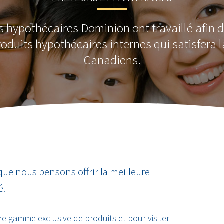
s hypothécaires Dominion ont travaillé afin d
duits hypothécaires internes qui satisfera l
Canadiens.
que nous pensons offrir la meilleure
é.
tre gamme exclusive de produits et pour visiter