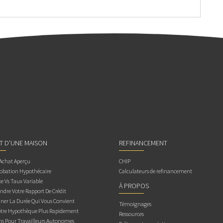
AT D’UNE MAISON
REFINANCEMENT
 Achat Aperçu
CHIP
obation Hypothécaire
Calculateurs de refinancement
e Vs Taux Variable
À PROPOS
dre Votre Rapport De Crédit
ner La Durée Qui Vous Convient
Témoignages
otre Hypothèque Plus Rapidement
Ressources
ns Pour Travailleurs Autonomes