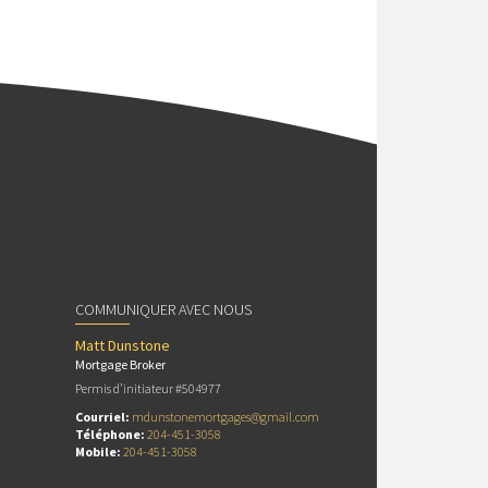
COMMUNIQUER AVEC NOUS
Matt Dunstone
Mortgage Broker
Permis d’initiateur #504977
Courriel:
mdunstonemortgages@gmail.com
Téléphone:
204-451-3058
Mobile:
204-451-3058